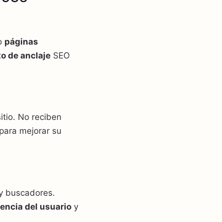
mo
páginas
to de anclaje
SEO
itio. No reciben
 para mejorar su
y buscadores.
encia del usuario
y