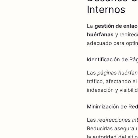
Internos
La
gestión de enlac
huérfanas
y redirec
adecuado para optim
Identificación de P
Las
páginas huérfa
tráfico, afectando e
indexación y visibili
Minimización de Red
Las
redirecciones in
Reducirlas asegura u
la autoridad del sitio