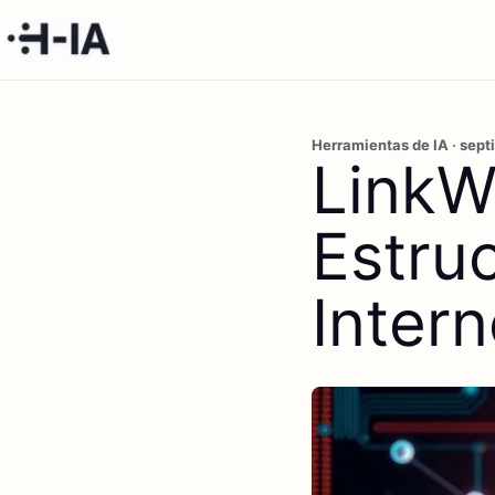
Herramientas de IA · sep
LinkW
Estru
Intern