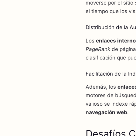
moverse por el sitio
el tiempo que los vi
Distribución de la 
Los
enlaces intern
PageRank
de páginas
clasificación que pue
Facilitación de la In
Además, los
enlace
motores de búsqueda
valioso se indexe rá
navegación web
.
Desafíos C