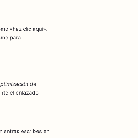
omo «haz clic aquí».
como para
ptimización de
ente el enlazado
mientras escribes en