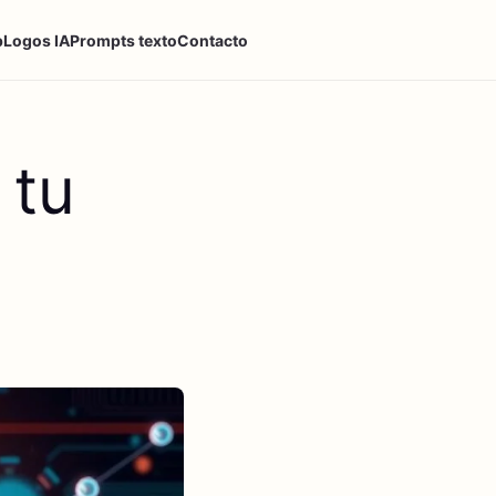
p
Logos IA
Prompts texto
Contacto
 tu