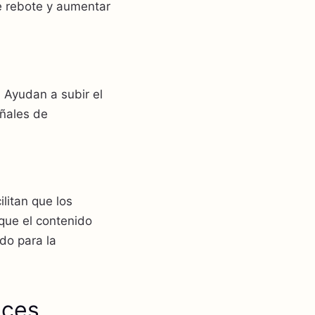
de rebote y aumentar
. Ayudan a subir el
eñales de
ilitan que los
que el contenido
ado para la
aces