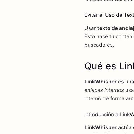
Evitar el Uso de Tex
Usar
texto de ancla
Esto hace tu conten
buscadores.
Qué es Li
LinkWhisper
es una
enlaces internos
us
interno de forma au
Introducción a Link
LinkWhisper
actúa 