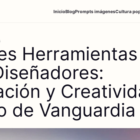
Inicio
Blog
Prompts imágenes
Cultura po
3
es Herramientas
Diseñadores:
ación y Creativi
o de Vanguardia