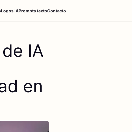
p
Logos IA
Prompts texto
Contacto
 de IA
dad en