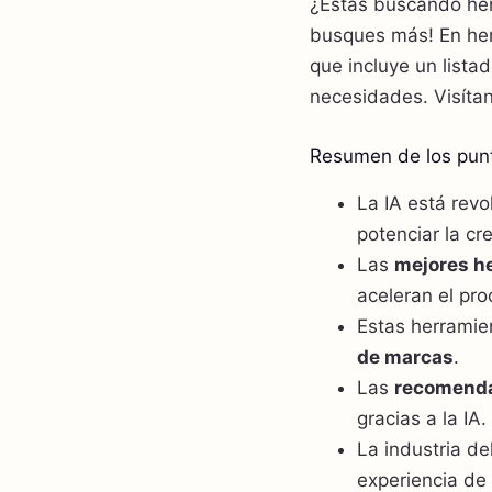
¿Estás buscando her
busques más! En her
que incluye un lista
necesidades. Visíta
Resumen de los punt
La IA está rev
potenciar la cr
Las
mejores he
aceleran el pro
Estas herramien
de marcas
.
Las
recomenda
gracias a la IA.
La industria de
experiencia de