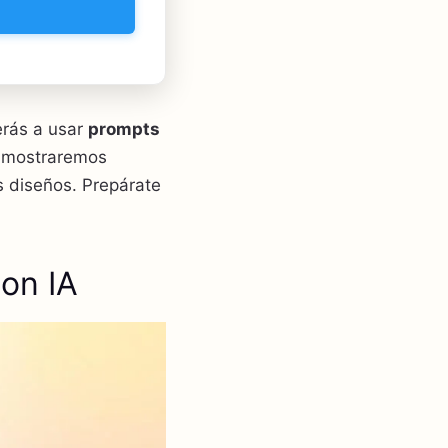
erás a usar
prompts
e mostraremos
s diseños. Prepárate
con IA