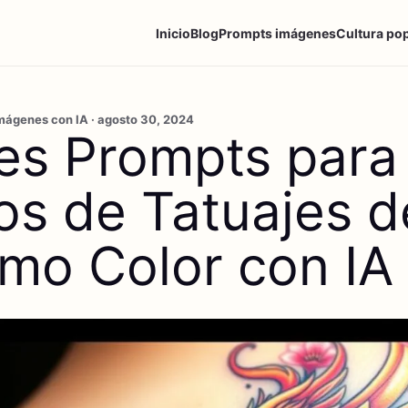
Inicio
Blog
Prompts imágenes
Cultura po
mágenes con IA · agosto 30, 2024
es Prompts para
os de Tatuajes d
smo Color con IA