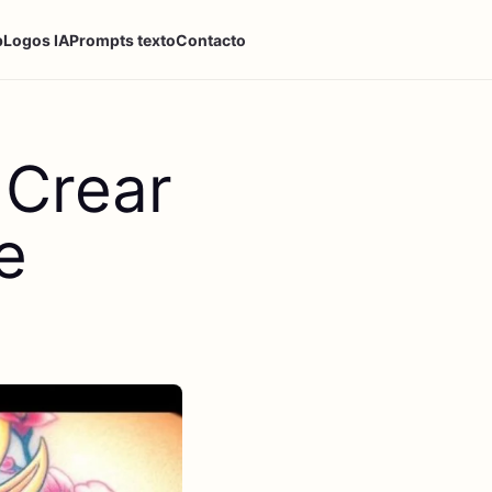
p
Logos IA
Prompts texto
Contacto
 Crear
e