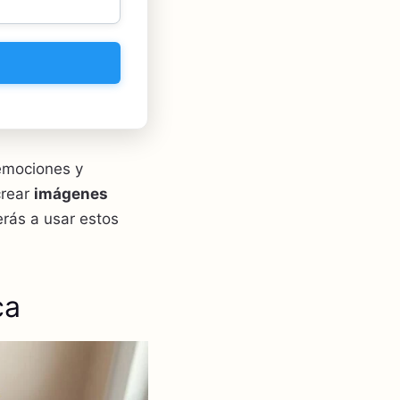
emociones y
crear
imágenes
erás a usar estos
ca