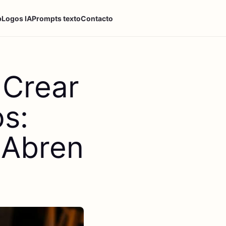
p
Logos IA
Prompts texto
Contacto
 Crear
os:
 Abren