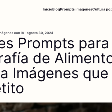
Inicio
Blog
Prompts imágenes
Cultura po
mágenes con IA · agosto 30, 2024
es Prompts para
rafía de Aliment
a Imágenes que
tito