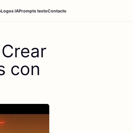
p
Logos IA
Prompts texto
Contacto
 Crear
s con