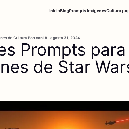
Inicio
Blog
Prompts imágenes
Cultura po
es de Cultura Pop con IA · agosto 31, 2024
es Prompts para
nes de Star War