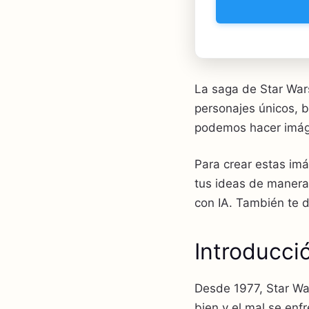
La saga de Star War
personajes únicos, ba
podemos hacer imáge
Para crear estas im
tus ideas de manera
con IA. También te d
Introducci
Desde 1977, Star War
bien y el mal se enfr