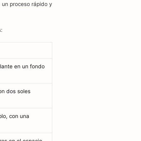
n un proceso rápido y
:
llante en un fondo
on dos soles
plo, con una