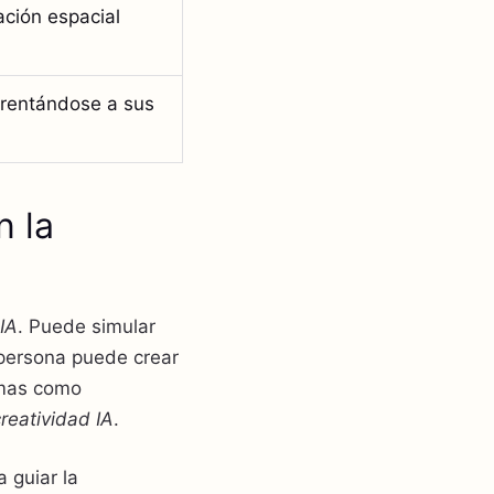
ación espacial
frentándose a sus
n la
IA
. Puede simular
 persona puede crear
rmas como
reatividad IA
.
a guiar la