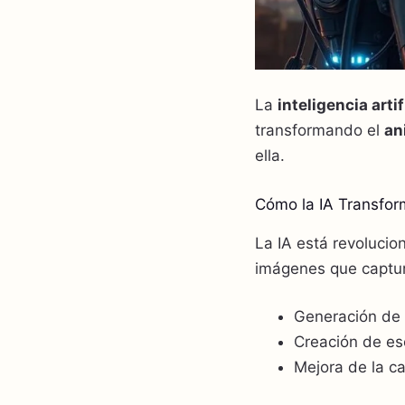
La
inteligencia artif
transformando el
an
ella.
Cómo la IA Transfor
La IA está revolucio
imágenes que captu
Generación de 
Creación de es
Mejora de la c