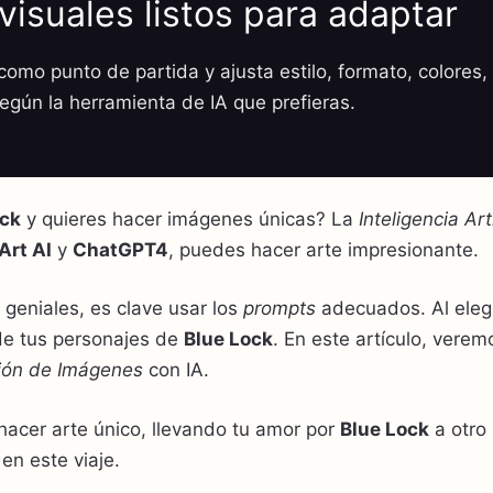
visuales listos para adaptar
omo punto de partida y ajusta estilo, formato, colores, 
según la herramienta de IA que prefieras.
ock
y quieres hacer imágenes únicas? La
Inteligencia Arti
Art AI
y
ChatGPT4
, puedes hacer arte impresionante.
geniales, es clave usar los
prompts
adecuados. Al elegi
 de tus personajes de
Blue Lock
. En este artículo, vere
ión de Imágenes
con IA.
acer arte único, llevando tu amor por
Blue Lock
a otro 
en este viaje.