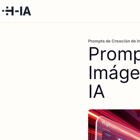
Prompts de Creación de Im
Promp
Imáge
IA