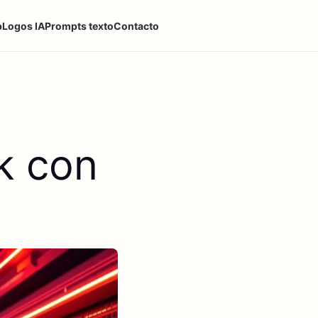
p
Logos IA
Prompts texto
Contacto
k con