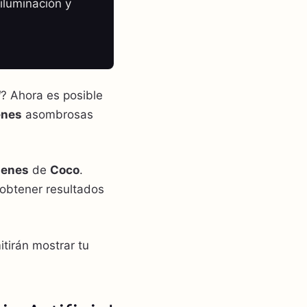
iluminación y
l
? Ahora es posible
enes
asombrosas
genes
de
Coco
.
obtener resultados
itirán mostrar tu