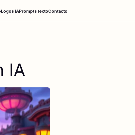
p
Logos IA
Prompts texto
Contacto
 IA