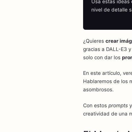
Usa estas ideas c
nivel de detalle 
¿Quieres
crear imá
gracias a DALL-E3 y
solo con dar los
pro
En este artículo, v
Hablaremos de los 
asombrosos.
Con estos
prompts
y
creatividad de una 