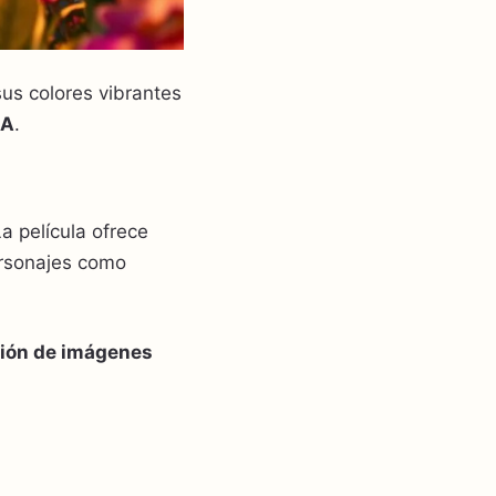
s colores vibrantes
IA
.
La película ofrece
rsonajes como
ión de imágenes