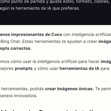
omo punto de partida y ajusta estilo, formato, colores, 
según la herramienta de IA que prefieras.
genes impresionantes de Coco
con
inteligencia artificia
 Bing Chat. Estas herramientas te ayudan a crear
imág
mpts correctos
.
eremos cómo usar la
inteligencia artificial
para hacer
imá
mejores
prompts
y cómo usar
herramientas de IA
para 
 herramientas, podrás
crear imágenes únicas
. Te perm
manera innovadora.