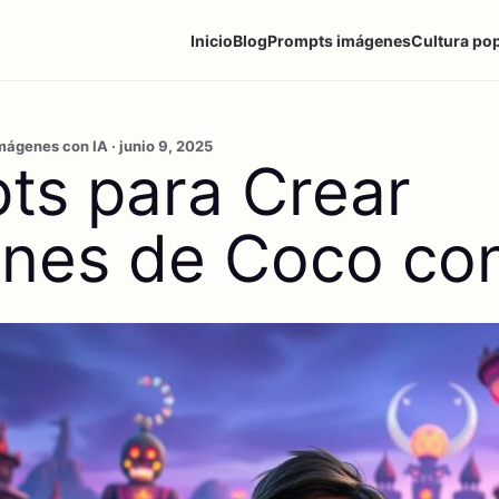
Inicio
Blog
Prompts imágenes
Cultura po
ágenes con IA · junio 9, 2025
ts para Crear
nes de Coco con