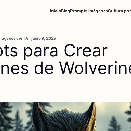
Inicio
Blog
Prompts imágenes
Cultura po
ágenes con IA · junio 9, 2025
ts para Crear
nes de Wolverin