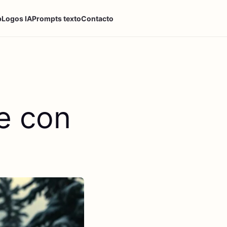
p
Logos IA
Prompts texto
Contacto
e con