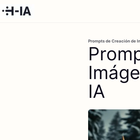
Prompts de Creación de Im
Promp
Imáge
IA