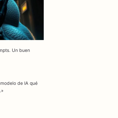
ompts. Un buen
l modelo de IA qué
.»