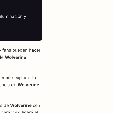
iluminación y
y fans pueden hacer
de
Wolverine
rmite explorar tu
sencia de
Wolverine
es de
Wolverine
con
cará y explicará el