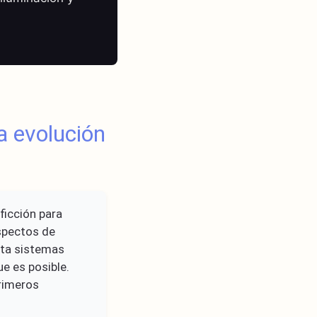
a evolución
 ficción para
spectos de
sta sistemas
ue es posible.
rimeros