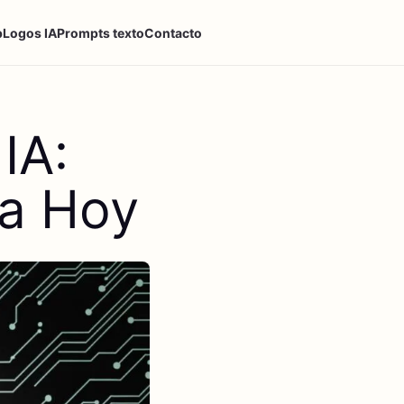
p
Logos IA
Prompts texto
Contacto
IA:
ta Hoy