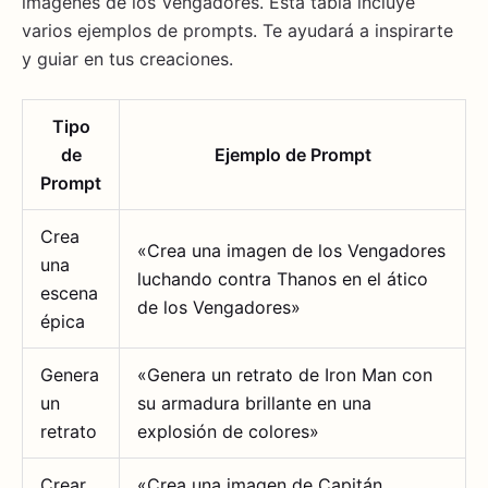
imágenes de los Vengadores. Esta tabla incluye
varios ejemplos de prompts. Te ayudará a inspirarte
y guiar en tus creaciones.
Tipo
de
Ejemplo de Prompt
Prompt
Crea
«Crea una imagen de los Vengadores
una
luchando contra Thanos en el ático
escena
de los Vengadores»
épica
Genera
«Genera un retrato de Iron Man con
un
su armadura brillante en una
retrato
explosión de colores»
Crear
«Crea una imagen de Capitán