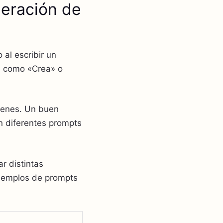
neración de
 al escribir un
, como «Crea» o
genes. Un buen
on diferentes prompts
r distintas
ejemplos de prompts