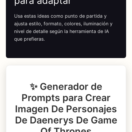
para adaptar
Usa estas ideas como punto de partida y
ajusta estilo, formato, colores, iluminación y
nivel de detalle según la herramienta de IA
que prefieras.
✨ Generador de
Prompts para Crear
Imagen De Personajes
De Daenerys De Game
Of Thrones