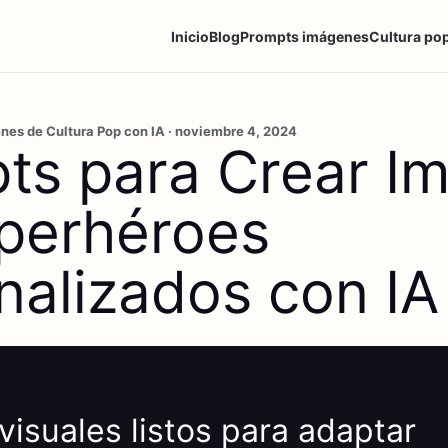
Inicio
Blog
Prompts imágenes
Cultura po
nes de Cultura Pop con IA · noviembre 4, 2024
ts para Crear I
perhéroes
nalizados con IA
visuales listos para adaptar