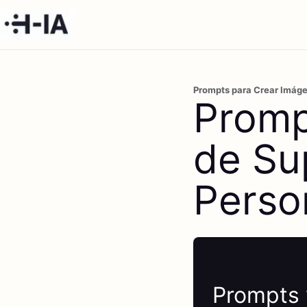
Prompts para Crear Imáge
Promp
de Su
Perso
Prompts 