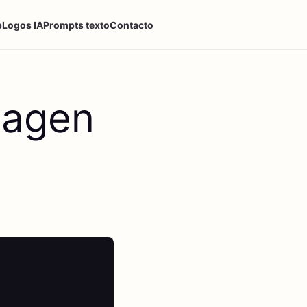
p
Logos IA
Prompts texto
Contacto
magen