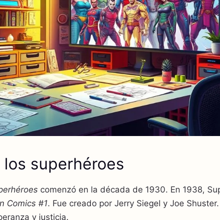
e los superhéroes
uperhéroes
comenzó en la década de 1930. En 1938, Su
on Comics #1
. Fue creado por Jerry Siegel y Joe Shuster
eranza y justicia.